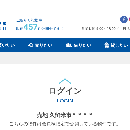
ご紹介可能物件
457
現在
件公開中です！
営業時間 9:00～18:00／土日
買いたい
売りたい
借りたい
貸したい
ログイン
LOGIN
売地 久留米市＊＊＊＊
こちらの物件は会員様限定で公開している物件です。