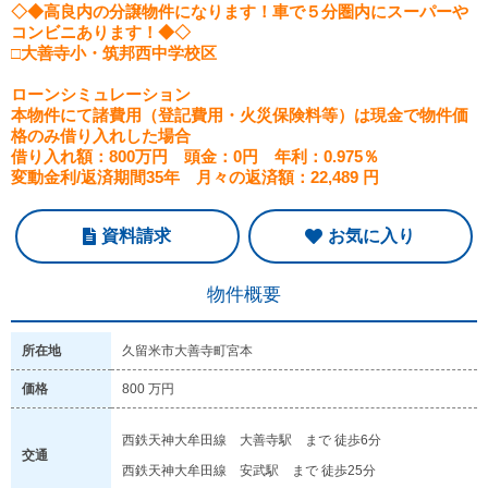
◇◆高良内の分譲物件になります！車で５分圏内にスーパーや
コンビニあります！◆◇
□大善寺小・筑邦西中学校区
ローンシミュレーション
本物件にて諸費用（登記費用・火災保険料等）は現金で物件価
格のみ借り入れした場合
借り入れ額：800万円 頭金：0円 年利：0.975％
変動金利/返済期間35年 月々の返済額：22,489 円
資料請求
お気に入り
物件概要
所在地
久留米市大善寺町宮本
価格
800
万円
西鉄天神大牟田線 大善寺駅 まで 徒歩6分
交通
西鉄天神大牟田線 安武駅 まで 徒歩25分