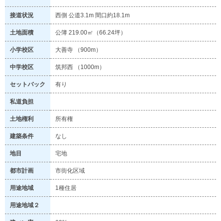
接道状況
西側 公道3.1m 間口約18.1m
土地面積
公簿 219.00㎡（66.24坪）
小学校区
大善寺 （900m）
中学校区
筑邦西 （1000m）
セットバック
有り
私道負担
土地権利
所有権
建築条件
なし
地目
宅地
都市計画
市街化区域
用途地域
1種住居
用途地域２