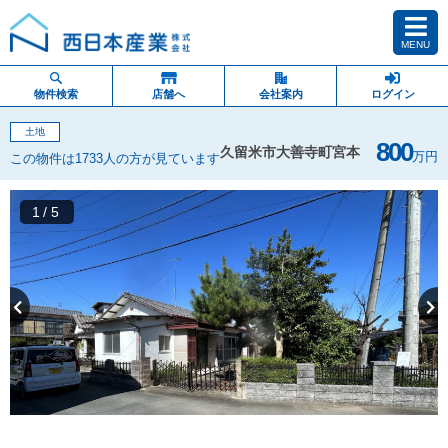
MENU
物件検索
店舗へ
会社案内
ログイン
土地
800
久留米市大善寺町宮本
万円
この物件は1733人の方が見ています
1
/5