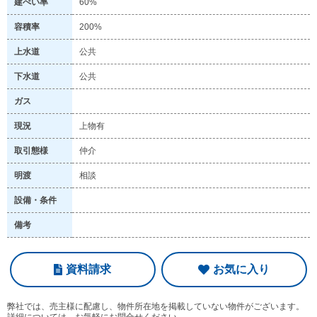
建ぺい率
60%
容積率
200%
上水道
公共
下水道
公共
ガス
現況
上物有
取引態様
仲介
明渡
相談
設備・条件
備考
資料請求
お気に入り
弊社では、売主様に配慮し、物件所在地を掲載していない物件がございます。